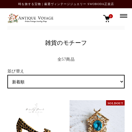
時を旅する宝物｜厳選ヴィンテージジュエリー SWOBODA正規店
0
TOP
モチーフいろいろ
雑貨のモチーフ
雑貨のモチーフ
全57商品
並び替え
SOLDOUT