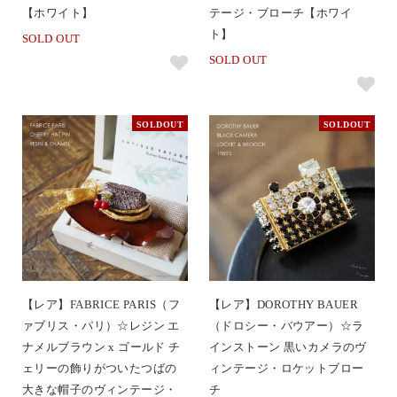
【ホワイト】
テージ・ブローチ【ホワイ
ト】
SOLD OUT
SOLD OUT
SOLDOUT
SOLDOUT
【レア】FABRICE PARIS（フ
【レア】DOROTHY BAUER
ァブリス・パリ）☆レジン エ
（ドロシー・バウアー）☆ラ
ナメルブラウン x ゴールド チ
インストーン 黒いカメラのヴ
ェリーの飾りがついたつばの
ィンテージ・ロケットブロー
大きな帽子のヴィンテージ・
チ