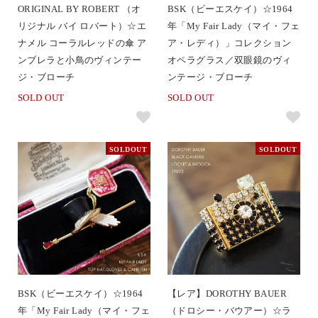
ORIGINAL BY ROBERT （オ
BSK（ビーエスケイ）☆1964
リジナル バイ ロバート）☆エ
年「My Fair Lady（マイ・フェ
ナメル コーラルレッドの傘 ア
ア・レディ）」コレクション
ンブレラと小鳥のヴィンテー
オペラグラス／双眼鏡のヴィ
ジ・ブローチ
ンテージ・ブローチ
SOLD OUT
SOLD OUT
SOLDOUT
SOLDOUT
BSK（ビーエスケイ）☆1964
【レア】DOROTHY BAUER
年「My Fair Lady（マイ・フェ
（ドロシー・バウアー）☆ラ