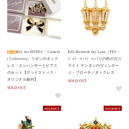
KJL for AVON☆「Camelo
KJL/Kenneth Jay Lane（ｹﾈｽ・
t Collection」リボンのネック
ｼﾞｪｲ・ﾚｰﾝ）☆パリの街のガス
レス・エンハンサーとピアス
ライト ランタンのヴィンテー
のセット【デッドストック・
ジ・ブローチ／ネックレス
オリジナル箱付】
SOLD OUT
SOLD OUT
SOLDOUT
SOLDOUT