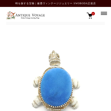
時を旅する宝物｜厳選ヴィンテージジュエリー SWOBODA正規店
0
TOP
SOLD OUT カタログ