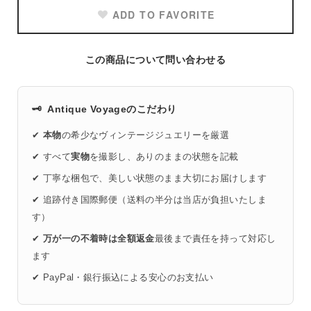
ADD TO FAVORITE
この商品について問い合わせる
🗝️
Antique Voyageのこだわり
✔
本物
の希少なヴィンテージジュエリーを厳選
✔ すべて
実物
を撮影し、ありのままの状態を記載
✔ 丁寧な梱包で、美しい状態のまま大切にお届けします
✔ 追跡付き国際郵便（送料の半分は当店が負担いたしま
す）
✔
万が一の不着時は全額返金
最後まで責任を持って対応し
ます
✔ PayPal・銀行振込による安心のお支払い