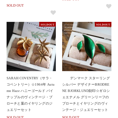
SOLD OUT
SOLDOUT
SOLDOUT
SARAH COVENTRY（サラ・
デンマーク スターリング
コベントリー）☆1964年 Autu
シルバー デザイナーBRODRE
mn Haze ハニーゴールド パイ
NE BJORKLUND刻印☆ギロシ
ナップルのヴィンテージ・ブ
ェエナメル グリーンリーフの
ローチと葉のイヤリングのジ
ブローチとイヤリングのヴィ
ュエリーセット
ンテージ・ジュエリーセット
SOLD OUT
SOLD OUT