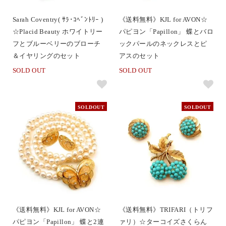
Sarah Coventry( ｻﾗ･ｺﾍﾞﾝﾄﾘｰ )
《送料無料》KJL for AVON☆
☆Placid Beauty ホワイトリー
パピヨン「Papillon」 蝶とバロ
フとブルーベリーのブローチ
ックパールのネックレスとピ
＆イヤリングのセット
アスのセット
SOLD OUT
SOLD OUT
SOLDOUT
SOLDOUT
《送料無料》KJL for AVON☆
《送料無料》TRIFARI（トリフ
パピヨン「Papillon」 蝶と2連
ァリ）☆ターコイズさくらん