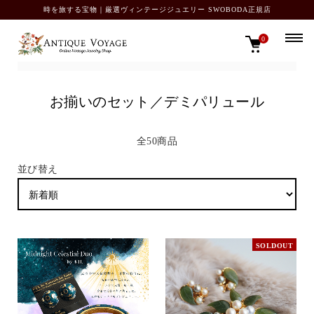
時を旅する宝物｜厳選ヴィンテージジュエリー SWOBODA正規店
0
TOP
お揃いのセット／デミパリュール
お揃いのセット／デミパリュール
全50商品
並び替え
SOLDOUT