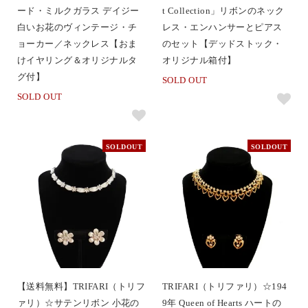
ード・ミルクガラス デイジー
t Collection」リボンのネック
白いお花のヴィンテージ・チ
レス・エンハンサーとピアス
ョーカー／ネックレス【おま
のセット【デッドストック・
けイヤリング＆オリジナルタ
オリジナル箱付】
グ付】
SOLD OUT
SOLD OUT
SOLDOUT
SOLDOUT
【送料無料】TRIFARI（トリフ
TRIFARI（トリファリ）☆194
ァリ）☆サテンリボン 小花の
9年 Queen of Hearts ハートの