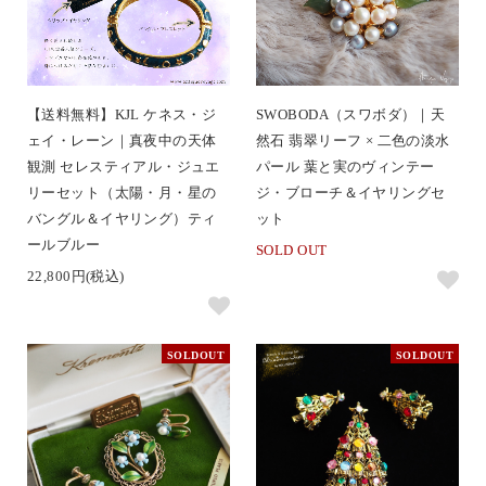
【送料無料】KJL ケネス・ジ
SWOBODA（スワボダ）｜天
ェイ・レーン｜真夜中の天体
然石 翡翠リーフ × 二色の淡水
観測 セレスティアル・ジュエ
パール 葉と実のヴィンテー
リーセット（太陽・月・星の
ジ・ブローチ＆イヤリングセ
バングル＆イヤリング）ティ
ット
ールブルー
SOLD OUT
22,800円(税込)
SOLDOUT
SOLDOUT