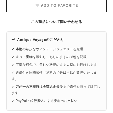
ADD TO FAVORITE
この商品について問い合わせる
🗝️
Antique Voyageのこだわり
✔
本物
の希少なヴィンテージジュエリーを厳選
✔ すべて
実物
を撮影し、ありのままの状態を記載
✔ 丁寧な梱包で、美しい状態のまま大切にお届けします
✔ 追跡付き国際郵便（送料の半分は当店が負担いたしま
す）
✔
万が一の不着時は全額返金
最後まで責任を持って対応し
ます
✔ PayPal・銀行振込による安心のお支払い