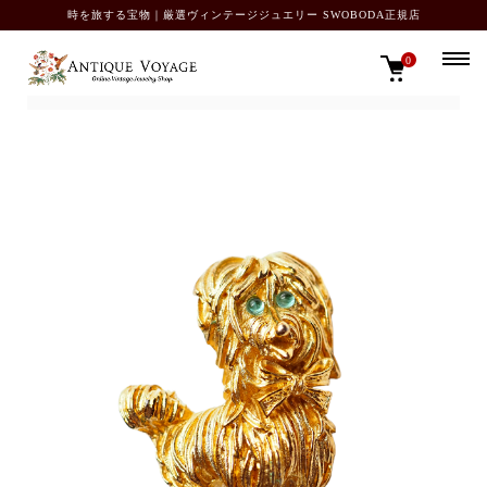
時を旅する宝物｜厳選ヴィンテージジュエリー SWOBODA正規店
0
TOP
SOLD OUT カタログ