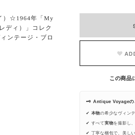
）☆1964年「My
ア・レディ）」コレク
ヴィンテージ・ブロ
AD
この商品
🗝️
Antique Voyag
✔
本物
の希少なヴィン
✔ すべて
実物
を撮影し
✔ 丁寧な梱包で、美し