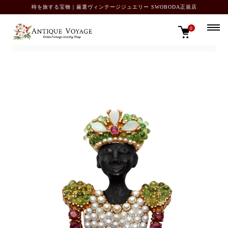
時を旅する宝物｜厳選ヴィンテージジュエリー SWOBODA正規店
0
TOP
SOLD OUT カタログ