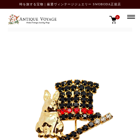
時を旅する宝物｜厳選ヴィンテージジュエリー SWOBODA正規店
0
TOP
SOLD OUT カタログ