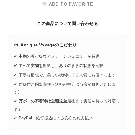
ADD TO FAVORITE
この商品について問い合わせる
🗝️
Antique Voyageのこだわり
✔
本物
の希少なヴィンテージジュエリーを厳選
✔ すべて
実物
を撮影し、ありのままの状態を記載
✔ 丁寧な梱包で、美しい状態のまま大切にお届けします
✔ 追跡付き国際郵便（送料の半分は当店が負担いたしま
す）
✔
万が一の不着時は全額返金
最後まで責任を持って対応し
ます
✔ PayPal・銀行振込による安心のお支払い