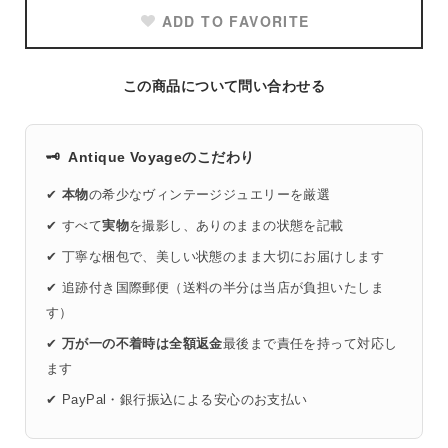
ADD TO FAVORITE
この商品について問い合わせる
🗝️
Antique Voyageのこだわり
✔
本物
の希少なヴィンテージジュエリーを厳選
✔ すべて
実物
を撮影し、ありのままの状態を記載
✔ 丁寧な梱包で、美しい状態のまま大切にお届けします
✔ 追跡付き国際郵便（送料の半分は当店が負担いたしま
す）
✔
万が一の不着時は全額返金
最後まで責任を持って対応し
ます
✔ PayPal・銀行振込による安心のお支払い