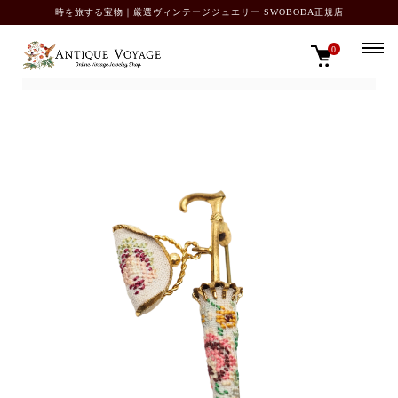
時を旅する宝物｜厳選ヴィンテージジュエリー SWOBODA正規店
0
TOP
SOLD OUT カタログ