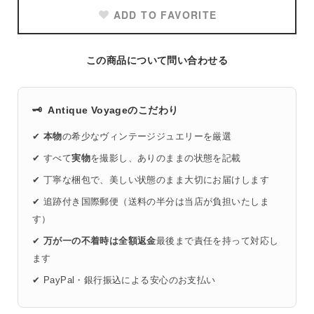
ADD TO FAVORITE
この商品について問い合わせる
🗝️
Antique Voyageのこだわり
✔
本物
の希少なヴィンテージジュエリーを厳選
✔ すべて
実物
を撮影し、ありのままの状態を記載
✔ 丁寧な梱包で、美しい状態のまま大切にお届けします
✔ 追跡付き国際郵便（送料の半分は当店が負担いたしま
す）
✔
万が一の不着時は全額返金
最後まで責任を持って対応し
ます
✔ PayPal・銀行振込による安心のお支払い