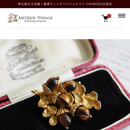
時を旅する宝物｜厳選ヴィンテージジュエリー SWOBODA正規店
0
TOP
ブローチ・ピン