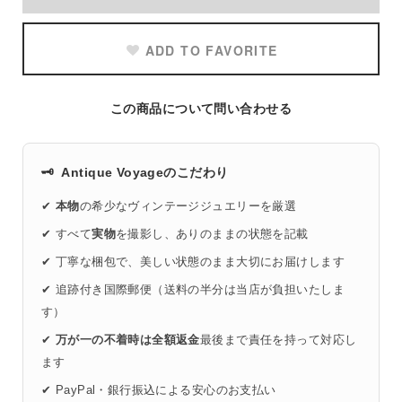
ADD TO FAVORITE
この商品について問い合わせる
🗝️
Antique Voyageのこだわり
✔
本物
の希少なヴィンテージジュエリーを厳選
✔ すべて
実物
を撮影し、ありのままの状態を記載
✔ 丁寧な梱包で、美しい状態のまま大切にお届けします
✔ 追跡付き国際郵便（送料の半分は当店が負担いたしま
す）
✔
万が一の不着時は全額返金
最後まで責任を持って対応し
ます
✔ PayPal・銀行振込による安心のお支払い