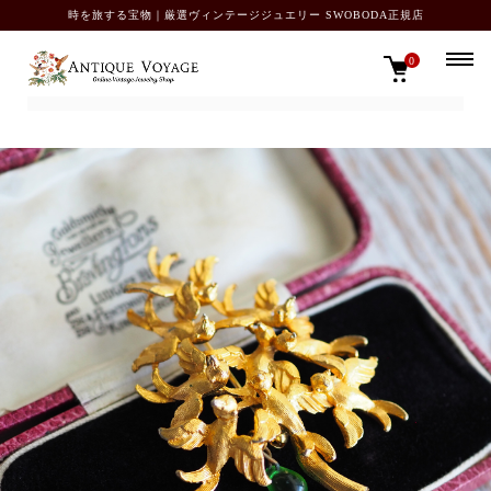
時を旅する宝物｜厳選ヴィンテージジュエリー SWOBODA正規店
0
TOP
ブローチ・ピン