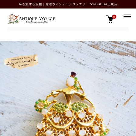
時を旅する宝物｜厳選ヴィンテージジュエリー SWOBODA正規店
0
TOP
ブローチ・ピン