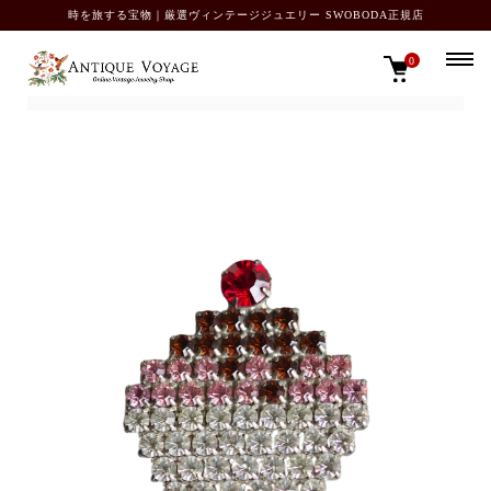
時を旅する宝物｜厳選ヴィンテージジュエリー SWOBODA正規店
0
TOP
ブローチ・ピン