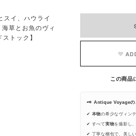
☆ヒスイ、ハウライ
 海草とお魚のヴィ
ドストック】
AD
この商品
🗝️
Antique Voyag
✔
本物
の希少なヴィン
✔ すべて
実物
を撮影し
✔ 丁寧な梱包で、美し