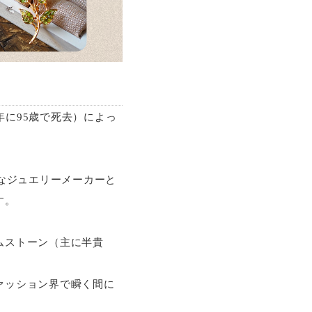
13年に95歳で死去）によっ
なジュエリーメーカーと
す。
ムストーン（主に半貴
ァッション界で瞬く間に