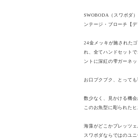
SWOBODA（スワボ
ンテージ・ブローチ【デ
24金メッキが施された
れ、全てハンドセットで
ントに深紅の雫ガーネッ
お口プクプク、とっても
数少なく、見かける機会
このお魚型に彫られたヒ
海藻がどこかプレッツェ
スワボダならではのユニ