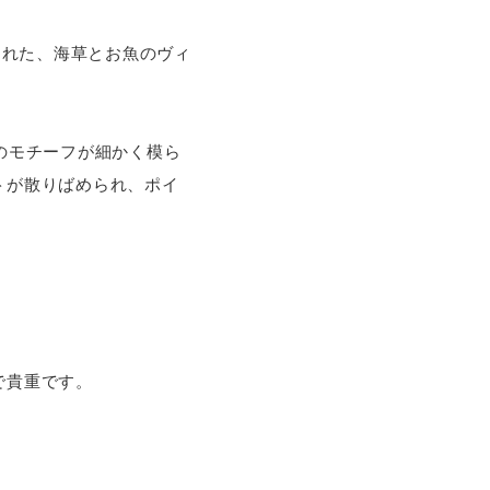
された、海草とお魚のヴィ
のモチーフが細かく模ら
トが散りばめられ、ポイ
で貴重です。