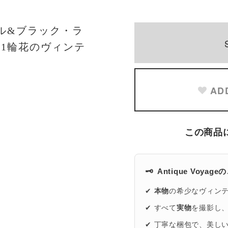
メル&ブラック・ラ
 1輪花のヴィンテ
AD
この商品
🗝️
Antique Voyag
✔
本物
の希少なヴィン
✔ すべて
実物
を撮影し
✔ 丁寧な梱包で、美し