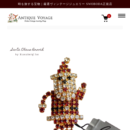
時を旅する宝物｜厳選ヴィンテージジュエリー SWOBODA正規店
0
TOP
ブローチ・ピン