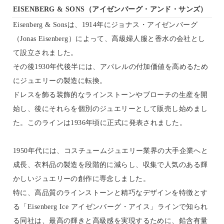
EISENBERG & SONS（アイゼンバーグ・アンド・サンズ）
Eisenberg & Sonsは、1914年にジョナス・アイゼンバーグ
（Jonas Eisenberg）によって、高級婦人服と香水の会社とし
て設立されました。
その後1930年代後半には、アパレルの付加価値を高めるため
にジュエリーの製造に転換。
ドレスを飾る装飾的なラインストーンやブローチの生産を開
始し、後にそれらを個別のジュエリーとして販売し始めまし
た。このラインは1936年頃に正式に発表されました。
1950年代には、コスチュームジュエリー業界の大手企業へと
成長、衣料品の製造を段階的に減らし、収集で人気のある輝
かしいジュエリーの創作に専念しました。
特に、高品質のラインストーンと精巧なデザインを特徴とす
る「Eisenberg Ice アイゼンバーグ・アイス」ラインで知られ
る同社は、最高の輝きと高級感を実現するために、鉛含有量