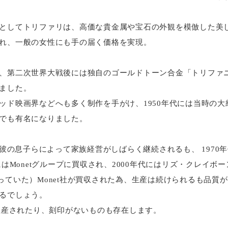
としてトリファリは、高価な貴金属や宝石の外観を模倣した美
れ、一般の女性にも手の届く価格を実現。
、第二次世界大戦後には独自のゴールドトーン合金「トリファ
ました。
ッド映画界などへも多く制作を手がけ、1950年代には当時の
でも有名になりました。
死去後、彼の息子らによって家族経営がしばらく継続されるも、 197
4年にはMonetグループに買収され、2000年代にはリズ・クレイボーン（L
下に入っていた）Monet社が買収された為、生産は続けられるも品
るでしょう。
量生産されたり、刻印がないものも存在します。