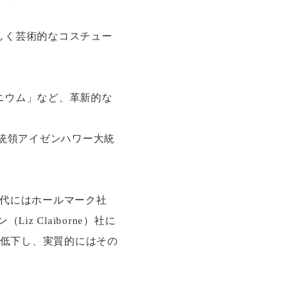
しく芸術的なコスチュー
ニウム」など、革新的な
大統領アイゼンハワー大統
0年代にはホールマーク社
iz Claiborne）社に
質が低下し、実質的にはその