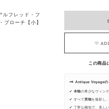
☆アルフレッド・フ
ク・ブローチ【小】
AD
この商品
🗝️
Antique Voyag
✔
本物
の希少なヴィン
✔ すべて
実物
を撮影し
✔ 丁寧な梱包で、美し