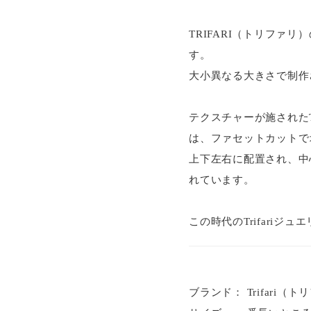
TRIFARI（トリファ
す。
大小異なる大きさで制作
テクスチャーが施された
は、ファセットカットで
上下左右に配置され、中
れています。
この時代のTrifari
ブランド： Trifari（