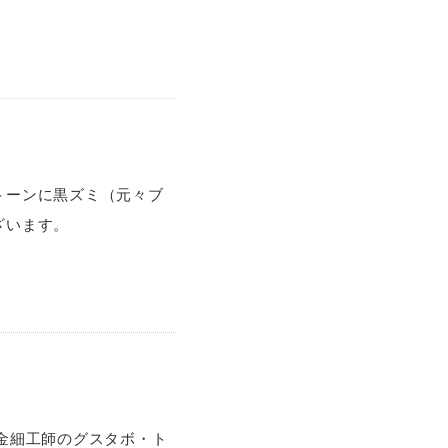
トーンに黒ズミ（元々ブ
ざいます。
の金細工師のグスタボ・ト