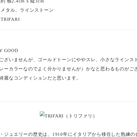
横2.4cm x 縦3cm
・メタル、ラインストーン
RIFARI
 GOOD
ございませんが、ゴールドトーンにややスレ、小さなラインス
レーカラーなのでよく分かりませんが）かなと思わるものがご
綺麗なコンディションだと思います。
）
I）・ジュエリーの歴史は、1910年にイタリアから移住した熟練