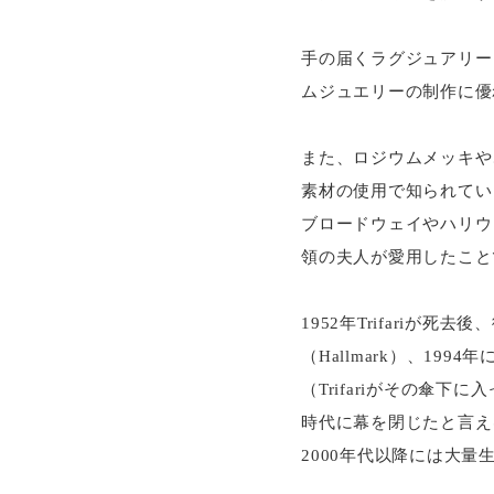
手の届くラグジュアリー
ムジュエリーの制作に優
また、ロジウムメッキや
素材の使用で知られてい
ブロードウェイやハリウ
領の夫人が愛用したこと
1952年Trifariが
（Hallmark）、199
（Trifariがその傘
時代に幕を閉じたと言え
2000年代以降には大