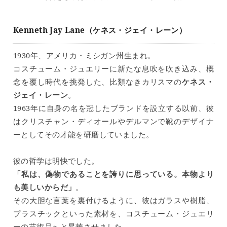
Kenneth Jay Lane（ケネス・ジェイ・レーン）
1930年、アメリカ・ミシガン州生まれ。
コスチューム・ジュエリーに新たな息吹を吹き込み、概
念を覆し時代を挑発した、比類なきカリスマの
ケネス・
ジェイ・レーン
。
1963年に自身の名を冠したブランドを設立する以前、彼
はクリスチャン・ディオールやデルマンで靴のデザイナ
ーとしてその才能を研磨していました。
彼の哲学は明快でした。
「私は、偽物であることを誇りに思っている。本物より
も美しいからだ」
。
その大胆な言葉を裏付けるように、彼はガラスや樹脂、
プラスチックといった素材を、コスチューム・ジュエリ
ーの芸術品へと昇華させました。