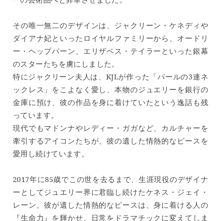
その唯一無二のデザインは、ジャクリーン・ケネディや
ダイアナ妃といったロイヤルファミリーから、オードリ
ー・ヘップバーン、エリザベス・テイラーといった銀幕
のスターたちを虜にしました。
特にジャクリーン夫人は、KJLが作った「パールの3連ネ
ックレス」をこよなく愛し、本物のジュエリーを銀行の
金庫に預け、彼の作品を身に着けていたという逸話も残
っています。
現代でもマドンナやレディー・ガガなど、カルチャーを
牽引するアイコンたちが、彼の遺した情熱的なピースを
愛用し続けています。
2017年に85歳でこの世を去るまで、生涯現役のデザイナ
ーとしてジュエリー界に君臨し続けたケネス・ジェイ・
レーン。彼が遺した情熱的なピースは、身に着ける人の
『生命力』を輝かせ、日常をドラマチックに変えてしま