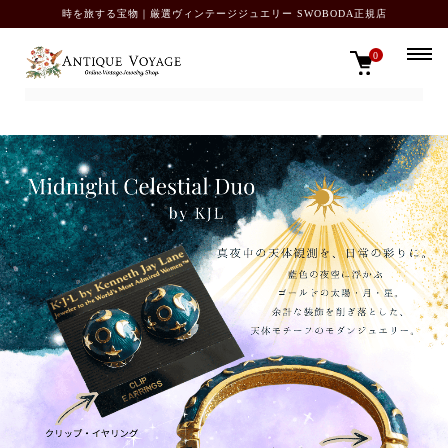
時を旅する宝物｜厳選ヴィンテージジュエリー SWOBODA正規店
0
TOP
お揃いのセット／デミパリュール