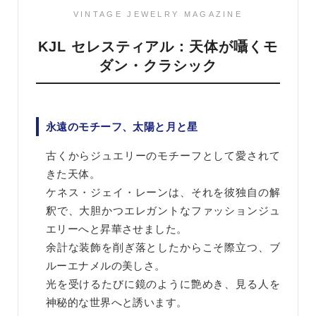
VINTAGE JEWELRY MAGAZINE
KJL セレスティアル：天体が囁くモ
ダン・クラシック
永遠のモチーフ、太陽と月と星
古くからジュエリーのモチーフとして愛されて
きた天体。
ケネス・ジェイ・レーンは、それを彼独自の解
釈で、大胆かつエレガントなファッションジュ
エリーへと昇華させました。
余計な装飾を削ぎ落としたからこそ際立つ、ブ
ルーエナメルの美しさ。
光を受けるたびに鏡のように艶めき、見る人を
神秘的な世界へと誘います。