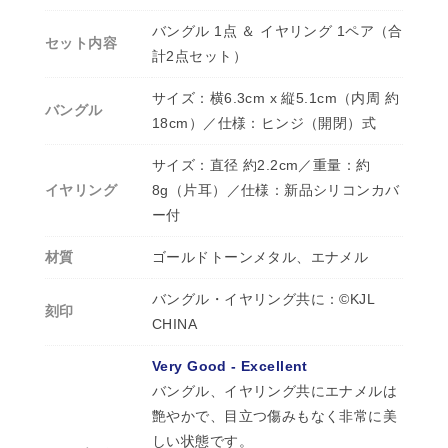
バングル 1点 ＆ イヤリング 1ペア（合
セット内容
計2点セット）
サイズ：横6.3cm x 縦5.1cm（内周 約
バングル
18cm）／仕様：ヒンジ（開閉）式
サイズ：直径 約2.2cm／重量：約
イヤリング
8g（片耳）／仕様：新品シリコンカバ
ー付
材質
ゴールドトーンメタル、エナメル
バングル・イヤリング共に：©KJL
刻印
CHINA
Very Good - Excellent
バングル、イヤリング共にエナメルは
艶やかで、目立つ傷みもなく非常に美
しい状態です。