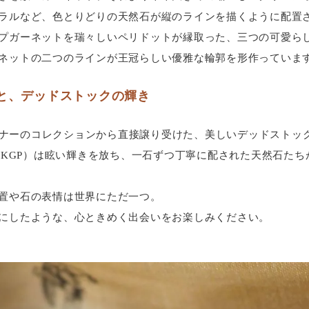
ラルなど、色とりどりの天然石が縦のラインを描くように配置
プガーネットを瑞々しいペリドットが縁取った、三つの可愛ら
ネットの二つのラインが王冠らしい優雅な輪郭を形作っていま
と、デッドストックの輝き
デザイナーのコレクションから直接譲り受けた、美しいデッドストッ
24KGP）は眩い輝きを放ち、一石ずつ丁寧に配された天然石た
置や石の表情は世界にただ一つ。
にしたような、心ときめく出会いをお楽しみください。