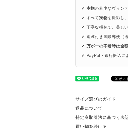
✔
本物
の希少なヴィン
✔ すべて
実物
を撮影し
✔ 丁寧な梱包で、美し
✔ 追跡付き国際郵便（
✔
万が一の不着時は全
✔ PayPal・銀行振込
サイズ選びのガイド
返品について
特定商取引法に基づく表
買い物を続ける