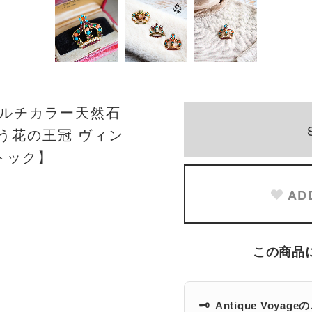
マルチカラー天然石
う花の王冠 ヴィン
トック】
AD
この商品
🗝️
Antique Voyag