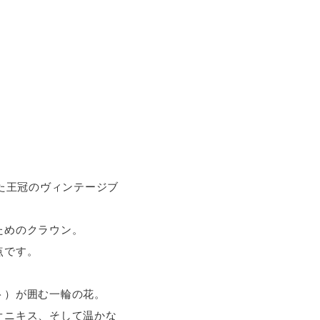
た王冠のヴィンテージブ
ためのクラウン。
点です。
ト）が囲む一輪の花。
オニキス、そして温かな