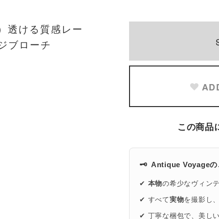
タン）透ける質感レー
ジブローチ
AD
この商品
🗝️
Antique Voyag
✔
本物
の希少なヴィン
✔ すべて
実物
を撮影し
✔ 丁寧な梱包で、美し