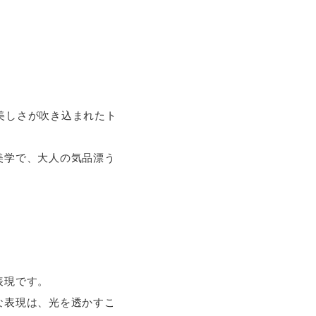
な美しさが吹き込まれたト
美学で、大人の気品漂う
表現です。
な表現は、光を透かすこ