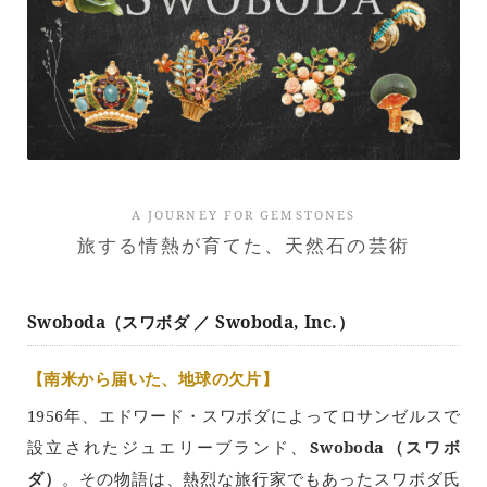
A JOURNEY FOR GEMSTONES
旅する情熱が育てた、天然石の芸術
Swoboda（スワボダ ／ Swoboda, Inc.）
【南米から届いた、地球の欠片】
1956年、エドワード・スワボダによってロサンゼルスで
設立されたジュエリーブランド、
Swoboda（スワボ
ダ）
。その物語は、熱烈な旅行家でもあったスワボダ氏