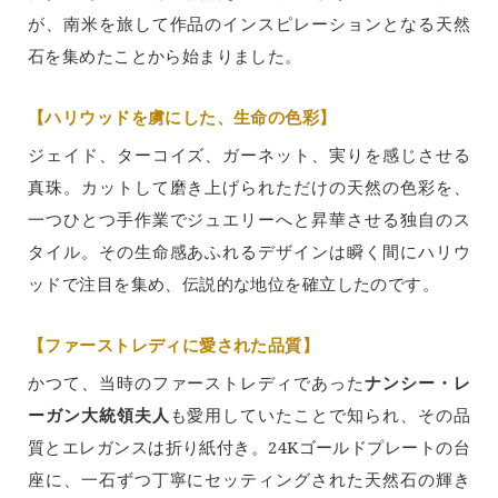
が、南米を旅して作品のインスピレーションとなる天然
石を集めたことから始まりました。
【ハリウッドを虜にした、生命の色彩】
ジェイド、ターコイズ、ガーネット、実りを感じさせる
真珠。カットして磨き上げられただけの天然の色彩を、
一つひとつ手作業でジュエリーへと昇華させる独自のス
タイル。その生命感あふれるデザインは瞬く間にハリウ
ッドで注目を集め、伝説的な地位を確立したのです。
【ファーストレディに愛された品質】
かつて、当時のファーストレディであった
ナンシー・レ
ーガン大統領夫人
も愛用していたことで知られ、その品
質とエレガンスは折り紙付き。24Kゴールドプレートの台
座に、一石ずつ丁寧にセッティングされた天然石の輝き