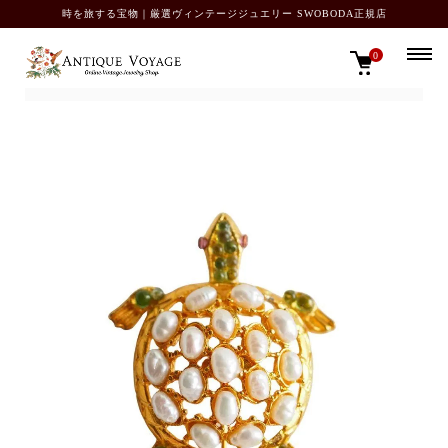
時を旅する宝物｜厳選ヴィンテージジュエリー SWOBODA正規店
0
TOP
ブローチ・ピン