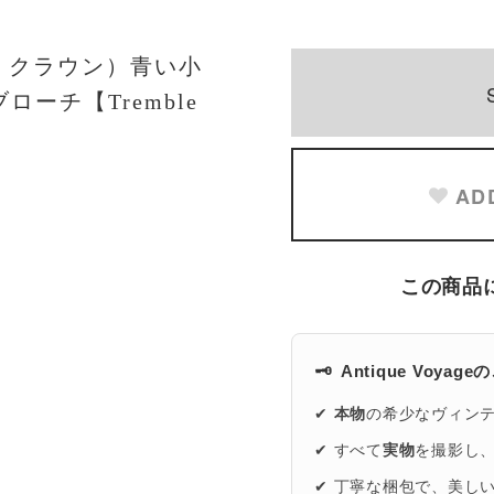
ド・クラウン）青い小
ーチ【Tremble
AD
この商品
🗝️
Antique Voyag
✔
本物
の希少なヴィン
✔ すべて
実物
を撮影し
✔ 丁寧な梱包で、美し