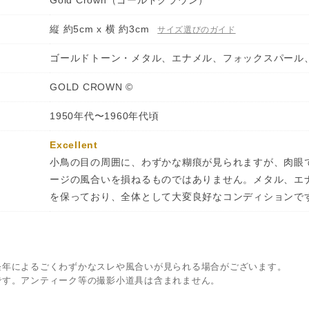
Gold Crown（ゴールドクラウン）
縦 約5cm x 横 約3cm
サイズ選びのガイド
ゴールドトーン・メタル、エナメル、フォックスパール
GOLD CROWN ©
1950年代〜1960年代頃
Excellent
小鳥の目の周囲に、わずかな糊痕が見られますが、肉眼
ージの風合いを損ねるものではありません。メタル、エ
を保っており、全体として大変良好なコンディションで
経年によるごくわずかなスレや風合いが見られる場合がございます。
です。アンティーク等の撮影小道具は含まれません。