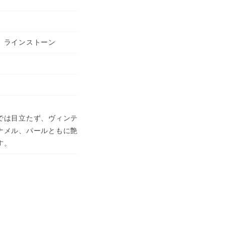
、ラインストーン
では目立たず、ヴィンテ
ナメル、パールともに艶
す。