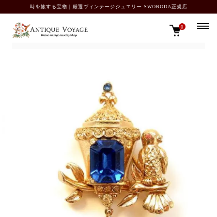
時を旅する宝物｜厳選ヴィンテージジュエリー SWOBODA正規店
0
TOP
SOLD OUT カタログ