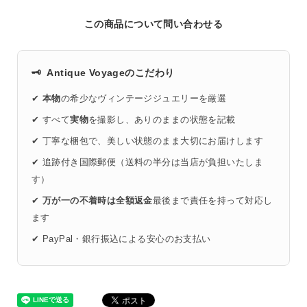
この商品について問い合わせる
🗝️
Antique Voyageのこだわり
✔
本物
の希少なヴィンテージジュエリーを厳選
✔ すべて
実物
を撮影し、ありのままの状態を記載
✔ 丁寧な梱包で、美しい状態のまま大切にお届けします
✔ 追跡付き国際郵便（送料の半分は当店が負担いたしま
す）
✔
万が一の不着時は全額返金
最後まで責任を持って対応し
ます
✔ PayPal・銀行振込による安心のお支払い