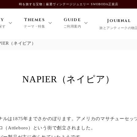
時を旅する宝物｜厳選ヴィンテージジュエリー SWOBODA正規店
ry
Themes
Guide
Journal
探す
テーマ・特集
ご利用案内
旅とアンティークの物
PIER（ネイピア）
NAPIER（ネイピア）
リジナルは1875年までさかのぼります。アメリカのマサチューセ
Attleboro）という街で創立されました。
バー製品が主に作られていたようです。