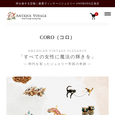
時を旅する宝物｜厳選ヴィンテージジュエリー SWOBODA正規店
0
TOP
名門コスチュームジュエリーブランド
CORO（コロ）
CORO（コロ）
AMERICAN VINTAGE ELEGANCE
「すべての女性に魔法の輝きを」
― 時代を彩ったジュエリー帝国の奇跡 ―